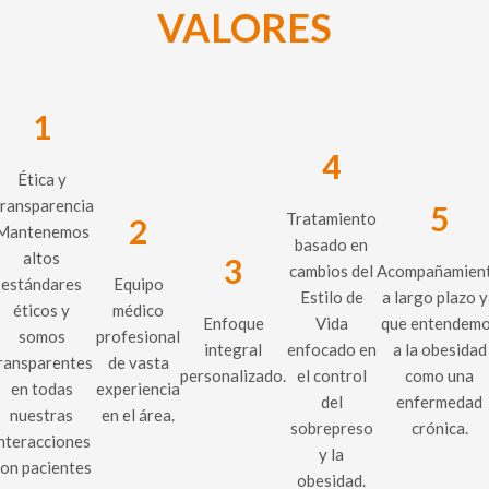
VALORES
1
4
Ética y
ransparencia
5
Tratamiento
2
Mantenemos
basado en
altos
3
cambios del
Acompañamien
estándares
Equipo
Estilo de
a largo plazo 
éticos y
médico
Enfoque
Vida
que entendem
somos
profesional
integral
enfocado en
a la obesidad
ransparentes
de vasta
personalizado.
el control
como una
en todas
experiencia
del
enfermedad
nuestras
en el área.
sobrepreso
crónica.
nteracciones
y la
on pacientes
obesidad.